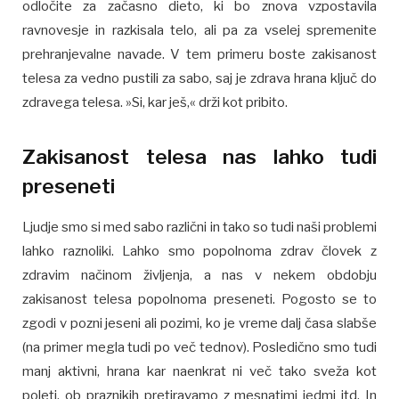
odločite za začasno dieto, ki bo znova vzpostavila
ravnovesje in razkisala telo, ali pa za vselej spremenite
prehranjevalne navade. V tem primeru boste zakisanost
telesa za vedno pustili za sabo, saj je zdrava hrana ključ do
zdravega telesa. »Si, kar ješ,« drži kot pribito.
Zakisanost telesa nas lahko tudi
preseneti
Ljudje smo si med sabo različni in tako so tudi naši problemi
lahko raznoliki. Lahko smo popolnoma zdrav človek z
zdravim načinom življenja, a nas v nekem obdobju
zakisanost telesa popolnoma preseneti. Pogosto se to
zgodi v pozni jeseni ali pozimi, ko je vreme dalj časa slabše
(na primer megla tudi po več tednov). Posledično smo tudi
manj aktivni, hrana kar naenkrat ni več tako sveža kot
poleti, ob praznikih pretiravamo z mesnatimi jedmi itd. In