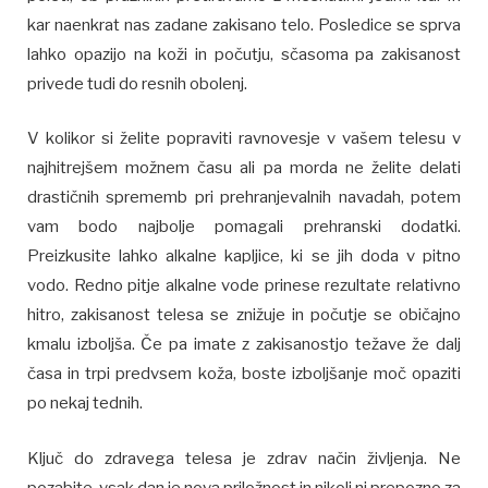
kar naenkrat nas zadane zakisano telo. Posledice se sprva
lahko opazijo na koži in počutju, sčasoma pa zakisanost
privede tudi do resnih obolenj.
V kolikor si želite popraviti ravnovesje v vašem telesu v
najhitrejšem možnem času ali pa morda ne želite delati
drastičnih sprememb pri prehranjevalnih navadah, potem
vam bodo najbolje pomagali prehranski dodatki.
Preizkusite lahko alkalne kapljice, ki se jih doda v pitno
vodo. Redno pitje alkalne vode prinese rezultate relativno
hitro, zakisanost telesa se znižuje in počutje se običajno
kmalu izboljša. Če pa imate z zakisanostjo težave že dalj
časa in trpi predvsem koža, boste izboljšanje moč opaziti
po nekaj tednih.
Ključ do zdravega telesa je zdrav način življenja. Ne
pozabite, vsak dan je nova priložnost in nikoli ni prepozno za