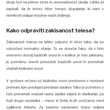
drugi, kot na primer stres in onesnaženost okolja. Lahko bi
zapisali, da je krivec hiter tempo dogajanja, ki nam v
nemilosti vsiljuje nezdrav način življenja.
Kako odpraviti zakisanost telesa?
Zakisanost telesa se lahko odpravi, in sicer tako, da se
vzpostavi normalno stanje. To se doseže tako, da v telo
vnesemo dovolj bazičnih snovi in v kolikor je telo zakisano,
je potrebno vnesti presežek bazičnih snovi in prenehati
vnašati kislinske snovi.
V grobem rečeno so kislinske snovi predvsem v nezdravi
prehrani, kjer prednjači predelan sladkor. Tako je potrebno v
telo prenehati vnašati razne sladke pijače in sladkarije, pa
tudi druge nesladke – meso in živila, ki jih uvrščamo med
ogljikove hidrate. Za bazično naravnano hrano veljata