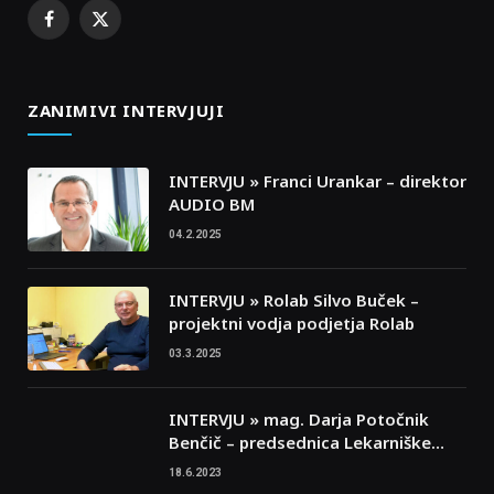
Facebook
X
(Twitter)
ZANIMIVI INTERVJUJI
INTERVJU » Franci Urankar – direktor
AUDIO BM
04.2.2025
INTERVJU » Rolab Silvo Buček –
projektni vodja podjetja Rolab
03.3.2025
INTERVJU » mag. Darja Potočnik
Benčič – predsednica Lekarniške
zbornice Slovenije
18.6.2023