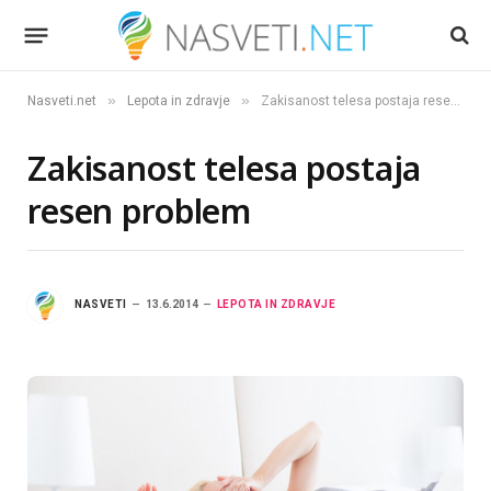
»
»
Nasveti.net
Lepota in zdravje
Zakisanost telesa postaja resen problem
Zakisanost telesa postaja
resen problem
NASVETI
13.6.2014
LEPOTA IN ZDRAVJE