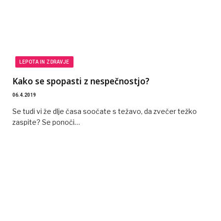
LEPOTA IN ZDRAVJE
Kako se spopasti z nespečnostjo?
06.4.2019
Se tudi vi že dlje časa soočate s težavo, da zvečer težko
zaspite? Se ponoči…