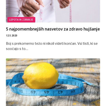
LEPOTA IN ZDRAVJE
5 najpomembnejših nasvetov za zdravo hujšanje
12.5.2020
Boj s prekomerno težo ni nikoli videti končan. Vsi tisti, ki se
soočajo s to…