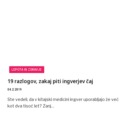
LEPOTA IN ZDRAVJE
19 razlogov, zakaj piti ingverjev čaj
04.2.2019
Ste vedeli, da v kitajski medicini ingver uporabljajo že več
kot dva tisoč let? Zanj…