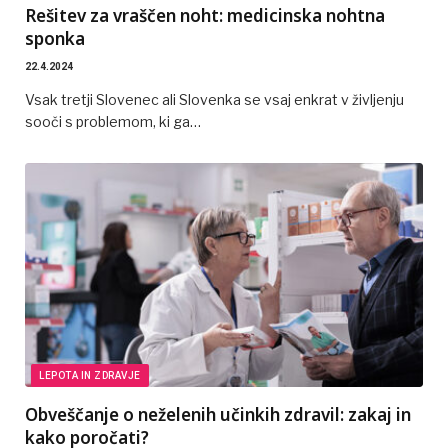
Rešitev za vraščen noht: medicinska nohtna
sponka
22.4.2024
Vsak tretji Slovenec ali Slovenka se vsaj enkrat v življenju
sooči s problemom, ki ga…
LEPOTA IN ZDRAVJE
Obveščanje o neželenih učinkih zdravil: zakaj in
kako poročati?