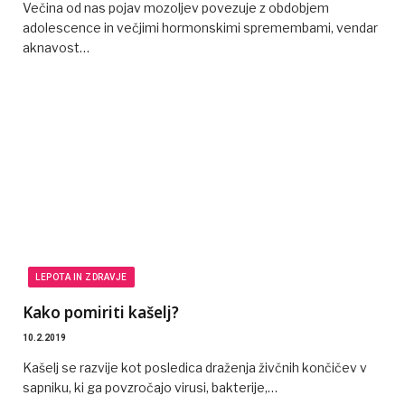
Večina od nas pojav mozoljev povezuje z obdobjem
adolescence in večjimi hormonskimi spremembami, vendar
aknavost…
LEPOTA IN ZDRAVJE
Kako pomiriti kašelj?
10.2.2019
Kašelj se razvije kot posledica draženja živčnih končičev v
sapniku, ki ga povzročajo virusi, bakterije,…