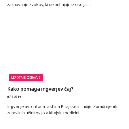
zaznavanje zvokov, ki ne prihajajo iz okolja,…
LEPOTA IN ZDRAVJE
Kako pomaga ingverjev čaj?
07.4.2019
Ingver je avtohtona rastlina Kitajske in Indije. Zaradi njenih
zdravilnih učinkov jo v kitajski medicini…