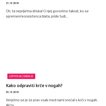
21.10.2018
Oh, ta neprijetna driska! O njej govorimo takrat, ko se
spremeni konsistenca blata, pride tudi…
LEPOTA IN ZDRAVJE
Kako odpraviti krče v nogah?
05.10.2018
Verjetno se je že prav vsak med nami srečal s krči v nogah.
Ali ta…