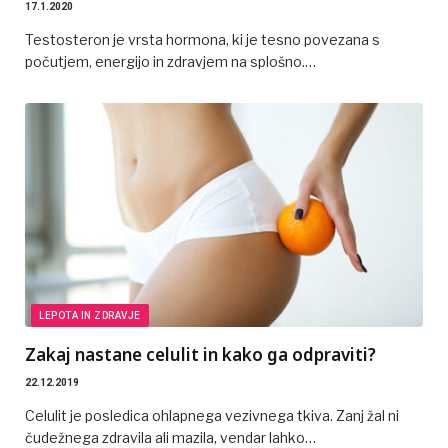
17.1.2020
Testosteron je vrsta hormona, ki je tesno povezana s
počutjem, energijo in zdravjem na splošno.…
LEPOTA IN ZDRAVJE
Zakaj nastane celulit in kako ga odpraviti?
22.12.2019
Celulit je posledica ohlapnega vezivnega tkiva. Zanj žal ni
čudežnega zdravila ali mazila, vendar lahko…