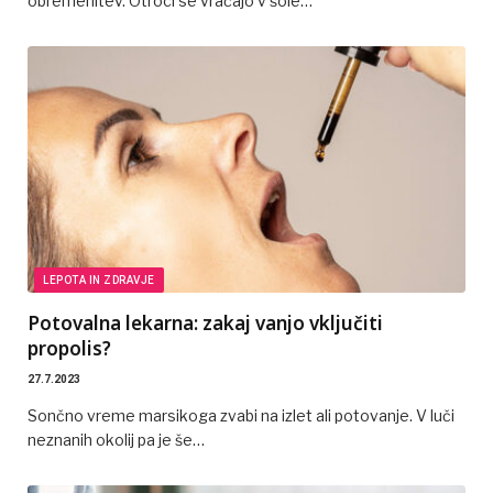
obremenitev. Otroci se vračajo v šole…
LEPOTA IN ZDRAVJE
Potovalna lekarna: zakaj vanjo vključiti
propolis?
27.7.2023
Sončno vreme marsikoga zvabi na izlet ali potovanje. V luči
neznanih okolij pa je še…