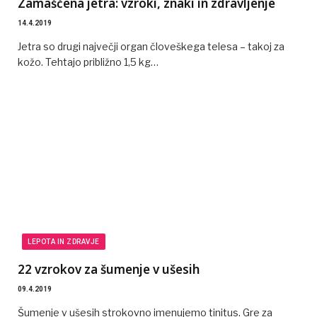
Zamaščena jetra: vzroki, znaki in zdravljenje
14.4.2019
Jetra so drugi največji organ človeškega telesa – takoj za
kožo. Tehtajo približno 1,5 kg…
LEPOTA IN ZDRAVJE
22 vzrokov za šumenje v ušesih
09.4.2019
Šumenje v ušesih strokovno imenujemo tinitus. Gre za