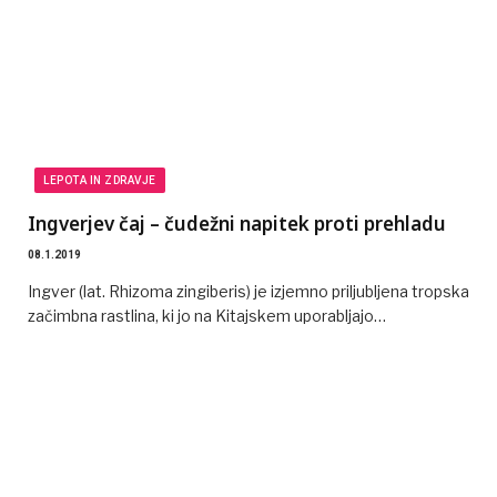
LEPOTA IN ZDRAVJE
Ingverjev čaj – čudežni napitek proti prehladu
08.1.2019
Ingver (lat. Rhizoma zingiberis) je izjemno priljubljena tropska
začimbna rastlina, ki jo na Kitajskem uporabljajo…