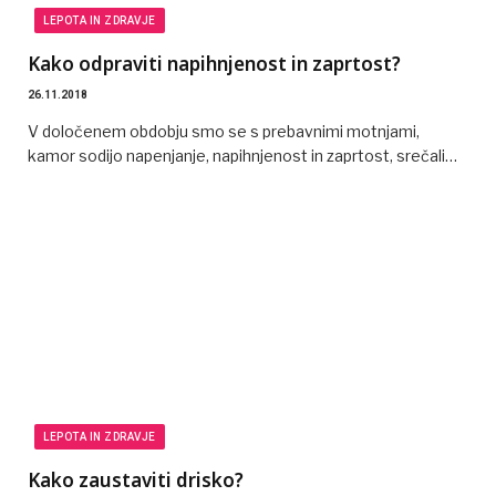
LEPOTA IN ZDRAVJE
Kako odpraviti napihnjenost in zaprtost?
26.11.2018
V določenem obdobju smo se s prebavnimi motnjami,
kamor sodijo napenjanje, napihnjenost in zaprtost, srečali…
LEPOTA IN ZDRAVJE
Kako zaustaviti drisko?