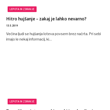
LEPOTA IN ZDRAVJE
Hitro hujšanje – zakaj je lahko nevarno?
13.5.2019
Večina ljudi se hujšanja loteva povsem brez načrta. Pri sebi
imajo le nekaj informacij, ki…
LEPOTA IN ZDRAVJE