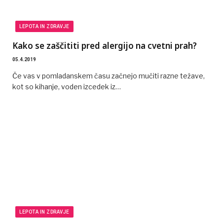
LEPOTA IN ZDRAVJE
Kako se zaščititi pred alergijo na cvetni prah?
05.4.2019
Če vas v pomladanskem času začnejo mučiti razne težave,
kot so kihanje, voden izcedek iz…
LEPOTA IN ZDRAVJE