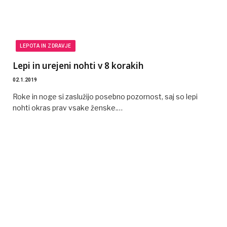
LEPOTA IN ZDRAVJE
Lepi in urejeni nohti v 8 korakih
02.1.2019
Roke in noge si zaslužijo posebno pozornost, saj so lepi
nohti okras prav vsake ženske.…