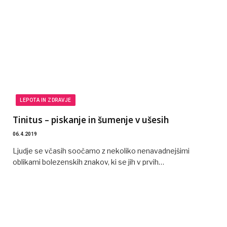
LEPOTA IN ZDRAVJE
Tinitus – piskanje in šumenje v ušesih
06.4.2019
Ljudje se včasih soočamo z nekoliko nenavadnejšimi
oblikami bolezenskih znakov, ki se jih v prvih…