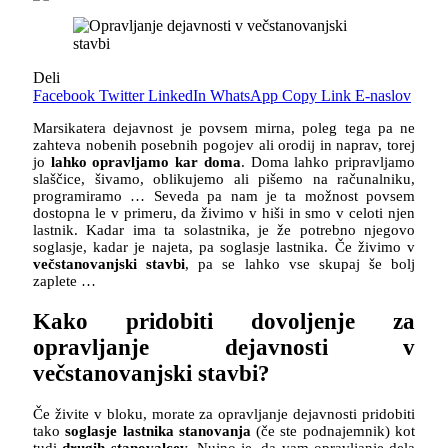
Deli
Facebook
Twitter
LinkedIn
WhatsApp
Copy Link
E-naslov
Marsikatera dejavnost je povsem mirna, poleg tega pa ne
zahteva nobenih posebnih pogojev ali orodij in naprav, torej
jo
lahko opravljamo kar doma
. Doma lahko pripravljamo
slaščice, šivamo, oblikujemo ali pišemo na računalniku,
programiramo … Seveda pa nam je ta možnost povsem
dostopna le v primeru, da živimo v hiši in smo v celoti njen
lastnik. Kadar ima ta solastnika, je že potrebno njegovo
soglasje, kadar je najeta, pa soglasje lastnika. Če živimo v
večstanovanjski stavbi
, pa se lahko vse skupaj še bolj
zaplete …
Kako pridobiti dovoljenje za
opravljanje dejavnosti v
večstanovanjski stavbi?
Če živite v bloku, morate za opravljanje dejavnosti pridobiti
tako
soglasje lastnika stanovanja
(če ste podnajemnik) kot
tudi
drugih stanovalcev
. Nujno je, da vam opravljanje dela