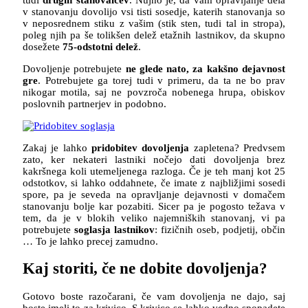
v stanovanju dovolijo vsi tisti sosedje, katerih stanovanja so
v neposrednem stiku z vašim (stik sten, tudi tal in stropa),
poleg njih pa še tolikšen delež etažnih lastnikov, da skupno
dosežete
75-odstotni delež
.
Dovoljenje potrebujete
ne glede nato, za kakšno dejavnost
gre
. Potrebujete ga torej tudi v primeru, da ta ne bo prav
nikogar motila, saj ne povzroča nobenega hrupa, obiskov
poslovnih partnerjev in podobno.
Zakaj je lahko
pridobitev dovoljenja
zapletena? Predvsem
zato, ker nekateri lastniki nočejo dati dovoljenja brez
kakršnega koli utemeljenega razloga. Če je teh manj kot 25
odstotkov, si lahko oddahnete, če imate z najbližjimi sosedi
spore, pa je seveda na opravljanje dejavnosti v domačem
stanovanju bolje kar pozabiti. Sicer pa je pogosto težava v
tem, da je v blokih veliko najemniških stanovanj, vi pa
potrebujete
soglasja lastnikov
: fizičnih oseb, podjetij, občin
… To je lahko precej zamudno.
Kaj storiti, če ne dobite dovoljenja?
Gotovo boste razočarani, če vam dovoljenja ne dajo, saj
boste imeli to za krivico. S krivico se lahko vedno spopadete