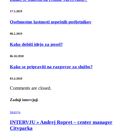
17.5.2019
Osebnostne lastnosti uspešnih podjetnikov
08.2.2019
Kako dobiti idejo za posel?
06.10.2018
Kako se pripraviti na razgovor za službo?
03.4.2018
Comments are closed.
Zadnji intervjuji
Intervju
INTERVJU » Andrej Ropret – center manager
Cityparka