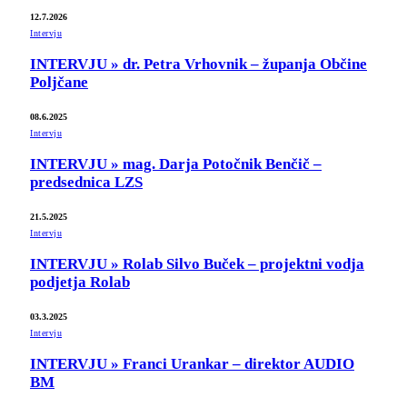
12.7.2026
Intervju
INTERVJU » dr. Petra Vrhovnik – županja Občine
Poljčane
08.6.2025
Intervju
INTERVJU » mag. Darja Potočnik Benčič –
predsednica LZS
21.5.2025
Intervju
INTERVJU » Rolab Silvo Buček – projektni vodja
podjetja Rolab
03.3.2025
Intervju
INTERVJU » Franci Urankar – direktor AUDIO
BM