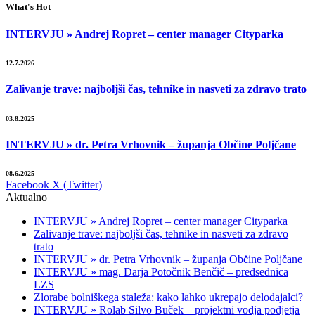
What's Hot
INTERVJU » Andrej Ropret – center manager Cityparka
12.7.2026
Zalivanje trave: najboljši čas, tehnike in nasveti za zdravo trato
03.8.2025
INTERVJU » dr. Petra Vrhovnik – županja Občine Poljčane
08.6.2025
Facebook
X (Twitter)
Aktualno
INTERVJU » Andrej Ropret – center manager Cityparka
Zalivanje trave: najboljši čas, tehnike in nasveti za zdravo
trato
INTERVJU » dr. Petra Vrhovnik – županja Občine Poljčane
INTERVJU » mag. Darja Potočnik Benčič – predsednica
LZS
Zlorabe bolniškega staleža: kako lahko ukrepajo delodajalci?
INTERVJU » Rolab Silvo Buček – projektni vodja podjetja