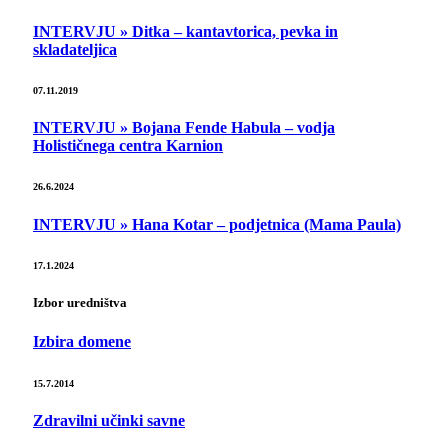
INTERVJU » Ditka – kantavtorica, pevka in
skladateljica
07.11.2019
INTERVJU » Bojana Fende Habula – vodja
Holističnega centra Karnion
26.6.2024
INTERVJU » Hana Kotar – podjetnica (Mama Paula)
17.1.2024
Izbor uredništva
Izbira domene
15.7.2014
Zdravilni učinki savne