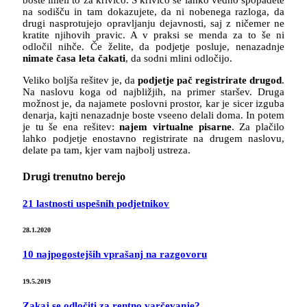
na sodišču in tam dokazujete, da ni nobenega razloga, da
drugi nasprotujejo opravljanju dejavnosti, saj z ničemer ne
kratite njihovih pravic. A v praksi se menda za to še ni
odločil nihče. Če želite, da podjetje posluje, nenazadnje
nimate časa leta čakati
, da sodni mlini odločijo.
Veliko boljša rešitev je, da
podjetje pač registrirate drugod
.
Na naslovu koga od najbližjih, na primer staršev. Druga
možnost je, da najamete poslovni prostor, kar je sicer izguba
denarja, kajti nenazadnje boste vseeno delali doma. In potem
je tu še ena rešitev:
najem virtualne pisarne
. Za plačilo
lahko podjetje enostavno registrirate na drugem naslovu,
delate pa tam, kjer vam najbolj ustreza.
Drugi trenutno berejo
21 lastnosti uspešnih podjetnikov
28.1.2020
10 najpogostejših vprašanj na razgovoru
19.5.2019
Zakaj se odločiti za rentno varčevanje?