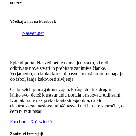
04.2.2025
Všečkajte nas na Facebook
Nasveti.net
Spletni portal Nasveti.net je namenjen vsem, ki radi
odkrivate nove stvari in prebirate zanimive članke.
Verjamemo, da lahko koristni nasveti marsikomu pomagajo
do izboljšanja kakovosti življenja.
Če bi želeli pomagati in svoje izkušnje deliti z drugimi,
lahko svoj delež k ustvarjanju portala prispevate tudi sami.
Kontaktirajte nas preko kontaktnega obrazca ali
elektronskega naslova info@nasveti.net in nam sporočite, o
čem bi radi pisali.
Facebook
X (Twitter)
Zanimivi intervjuji