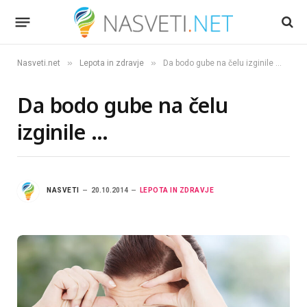
»
»
Nasveti.net
Lepota in zdravje
Da bodo gube na čelu izginile …
Da bodo gube na čelu
izginile …
NASVETI
20.10.2014
LEPOTA IN ZDRAVJE