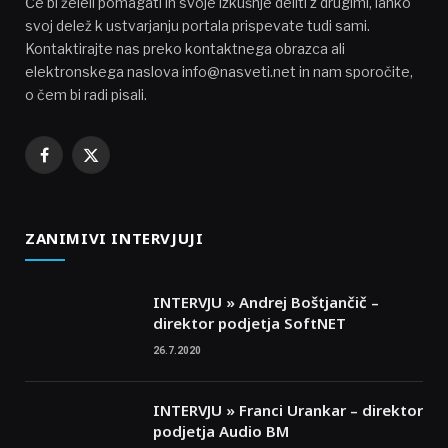
Če bi želeli pomagati in svoje izkušnje deliti z drugimi, lahko
svoj delež k ustvarjanju portala prispevate tudi sami.
Kontaktirajte nas preko kontaktnega obrazca ali
elektronskega naslova info@nasveti.net in nam sporočite,
o čem bi radi pisali.
Facebook
X
(Twitter)
ZANIMIVI INTERVJUJI
INTERVJU » Andrej Boštjančič –
direktor podjetja SoftNET
26.7.2020
INTERVJU » Franci Urankar – direktor
podjetja Audio BM