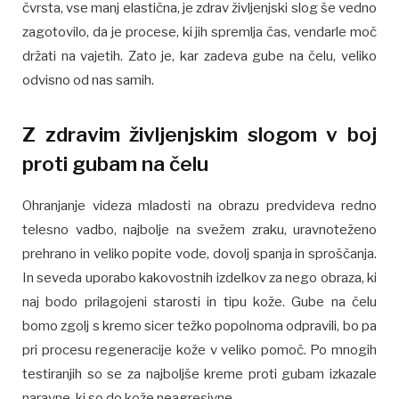
čvrsta, vse manj elastična, je zdrav življenjski slog še vedno
zagotovilo, da je procese, ki jih spremlja čas, vendarle moč
držati na vajetih. Zato je, kar zadeva gube na čelu, veliko
odvisno od nas samih.
Z zdravim življenjskim slogom v boj
proti gubam na čelu
Ohranjanje videza mladosti na obrazu predvideva redno
telesno vadbo, najbolje na svežem zraku, uravnoteženo
prehrano in veliko popite vode, dovolj spanja in sproščanja.
In seveda uporabo kakovostnih izdelkov za nego obraza, ki
naj bodo prilagojeni starosti in tipu kože. Gube na čelu
bomo zgolj s kremo sicer težko popolnoma odpravili, bo pa
pri procesu regeneracije kože v veliko pomoč. Po mnogih
testiranjih so se za najboljše kreme proti gubam izkazale
naravne, ki so do kože neagresivne.