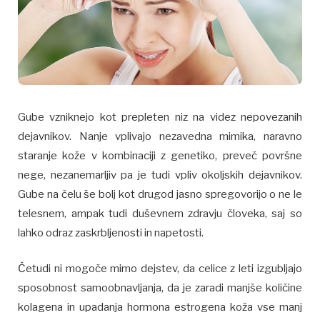
Gube vzniknejo kot prepleten niz na videz nepovezanih
dejavnikov. Nanje vplivajo nezavedna mimika, naravno
staranje kože v kombinaciji z genetiko, preveč površne
nege, nezanemarljiv pa je tudi vpliv okoljskih dejavnikov.
Gube na čelu še bolj kot drugod jasno spregovorijo o ne le
telesnem, ampak tudi duševnem zdravju človeka, saj so
lahko odraz zaskrbljenosti in napetosti.
Četudi ni mogoče mimo dejstev, da celice z leti izgubljajo
sposobnost samoobnavljanja, da je zaradi manjše količine
kolagena in upadanja hormona estrogena koža vse manj