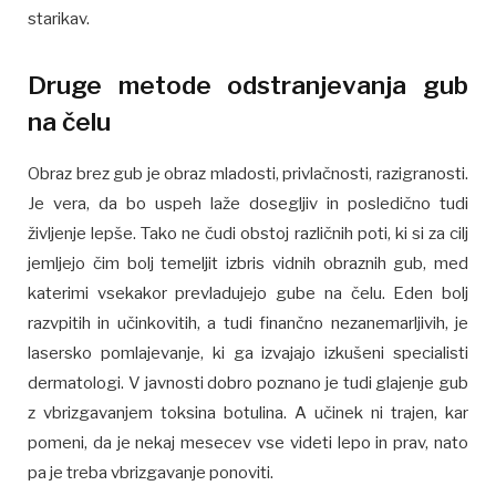
starikav.
Druge metode odstranjevanja gub
na čelu
Obraz brez gub je obraz mladosti, privlačnosti, razigranosti.
Je vera, da bo uspeh laže dosegljiv in posledično tudi
življenje lepše. Tako ne čudi obstoj različnih poti, ki si za cilj
jemljejo čim bolj temeljit izbris vidnih obraznih gub, med
katerimi vsekakor prevladujejo gube na čelu. Eden bolj
razvpitih in učinkovitih, a tudi finančno nezanemarljivih, je
lasersko pomlajevanje, ki ga izvajajo izkušeni specialisti
dermatologi. V javnosti dobro poznano je tudi glajenje gub
z vbrizgavanjem toksina botulina. A učinek ni trajen, kar
pomeni, da je nekaj mesecev vse videti lepo in prav, nato
pa je treba vbrizgavanje ponoviti.