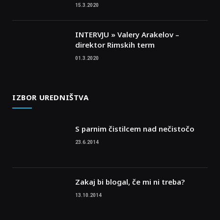
15.3.2020
INTERVJU » Valery Arakelov –
direktor Rimskih term
01.3.2020
IZBOR UREDNIŠTVA
S parnim čistilcem nad nečistočo
23.6.2014
Zakaj bi blogal, če mi ni treba?
13.10.2014