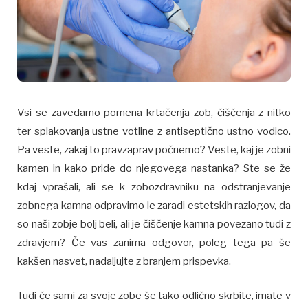
Vsi se zavedamo pomena krtačenja zob, čiščenja z nitko
ter splakovanja ustne votline z antiseptično ustno vodico.
Pa veste, zakaj to pravzaprav počnemo? Veste, kaj je zobni
kamen in kako pride do njegovega nastanka? Ste se že
kdaj vprašali, ali se k zobozdravniku na odstranjevanje
zobnega kamna odpravimo le zaradi estetskih razlogov, da
so naši zobje bolj beli, ali je čiščenje kamna povezano tudi z
zdravjem? Če vas zanima odgovor, poleg tega pa še
kakšen nasvet, nadaljujte z branjem prispevka.
Tudi če sami za svoje zobe še tako odlično skrbite, imate v