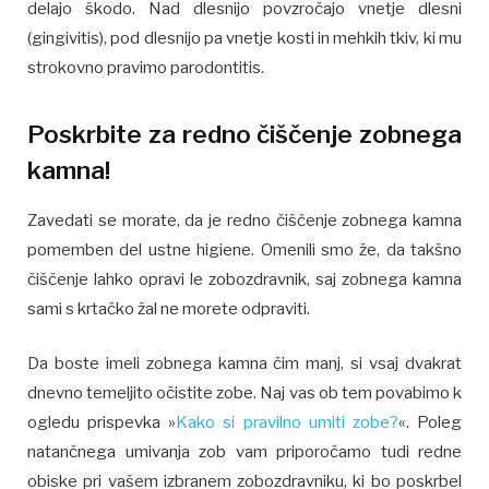
delajo škodo. Nad dlesnijo povzročajo vnetje dlesni
(gingivitis), pod dlesnijo pa vnetje kosti in mehkih tkiv, ki mu
strokovno pravimo parodontitis.
Poskrbite za redno čiščenje zobnega
kamna!
Zavedati se morate, da je redno čiščenje zobnega kamna
pomemben del ustne higiene. Omenili smo že, da takšno
čiščenje lahko opravi le zobozdravnik, saj zobnega kamna
sami s krtačko žal ne morete odpraviti.
Da boste imeli zobnega kamna čim manj, si vsaj dvakrat
dnevno temeljito očistite zobe. Naj vas ob tem povabimo k
ogledu prispevka »
Kako si pravilno umiti zobe?
«. Poleg
natančnega umivanja zob vam priporočamo tudi redne
obiske pri vašem izbranem zobozdravniku, ki bo poskrbel