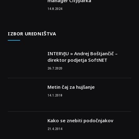
manager Cityparka
14.8.2024
IZBOR UREDNIŠTVA
INTERVJU » Andrej Boštjančič –
direktor podjetja SoftNET
26.7.2020
Metin čaj za hujšanje
14.1.2018
Kako se znebiti podočnjakov
21.4.2014