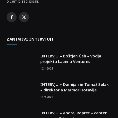
o čem bi radi pisali.
Facebook
X
(Twitter)
ZANIMIVI INTERVJUJI
INTERVJU » Boštjan Čeh – vodja
projekta Labena Ventures
12.1.2024
INTERVJU » Damijan in Tomaž Selak
– direktorja Marmor Hotavlje
11.9.2022
INTERVJU » Andrej Ropret – center