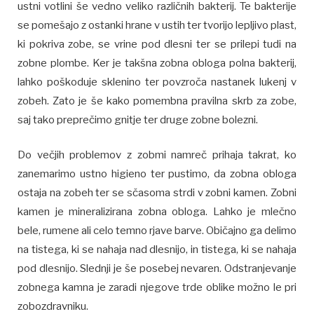
ustni votlini še vedno veliko različnih bakterij. Te bakterije
se pomešajo z ostanki hrane v ustih ter tvorijo lepljivo plast,
ki pokriva zobe, se vrine pod dlesni ter se prilepi tudi na
zobne plombe. Ker je takšna zobna obloga polna bakterij,
lahko poškoduje sklenino ter povzroča nastanek lukenj v
zobeh. Zato je še kako pomembna pravilna skrb za zobe,
saj tako preprečimo gnitje ter druge zobne bolezni.
Do večjih problemov z zobmi namreč prihaja takrat, ko
zanemarimo ustno higieno ter pustimo, da zobna obloga
ostaja na zobeh ter se sčasoma strdi v zobni kamen. Zobni
kamen je mineralizirana zobna obloga. Lahko je mlečno
bele, rumene ali celo temno rjave barve. Običajno ga delimo
na tistega, ki se nahaja nad dlesnijo, in tistega, ki se nahaja
pod dlesnijo. Slednji je še posebej nevaren. Odstranjevanje
zobnega kamna je zaradi njegove trde oblike možno le pri
zobozdravniku.