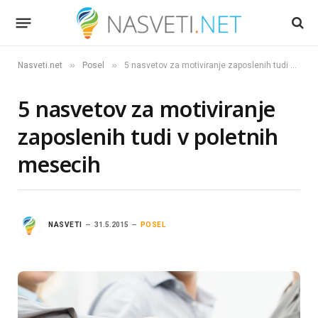
»
»
Nasveti.net
Posel
5 nasvetov za motiviranje zaposlenih tudi v poletnih mesecih
5 nasvetov za motiviranje
zaposlenih tudi v poletnih
mesecih
NASVETI
31.5.2015
POSEL