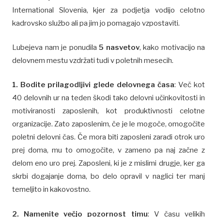
International Slovenia, kjer za podjetja vodijo celotno
kadrovsko službo ali pa jim jo pomagajo vzpostaviti.
Lubejeva nam je ponudila
5 nasvetov
, kako motivacijo na
delovnem mestu vzdržati tudi v poletnih mesecih.
1. Bodite prilagodljivi glede delovnega časa
: Več kot
40 delovnih ur na teden škodi tako delovni učinkovitosti in
motiviranosti zaposlenih, kot produktivnosti celotne
organizacije. Zato zaposlenim, če je le mogoče, omogočite
poletni delovni čas. Če mora biti zaposleni zaradi otrok uro
prej doma, mu to omogočite, v zameno pa naj začne z
delom eno uro prej. Zaposleni, ki je z mislimi drugje, ker ga
skrbi dogajanje doma, bo delo opravil v naglici ter manj
temeljito in kakovostno.
2. Namenite večjo pozornost timu
: V času velikih