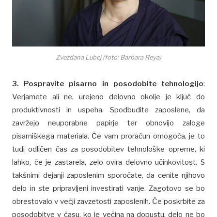
Zvezdana Lubej (foto: Barbara Reya)
3. Pospravite pisarno in posodobite tehnologijo
:
Verjamete ali ne, urejeno delovno okolje je ključ do
produktivnosti in uspeha. Spodbudite zaposlene, da
zavržejo neuporabne papirje ter obnovijo zaloge
pisarniškega materiala. Če vam proračun omogoča, je to
tudi odličen čas za posodobitev tehnološke opreme, ki
lahko, če je zastarela, zelo ovira delovno učinkovitost. S
takšnimi dejanji zaposlenim sporočate, da cenite njihovo
delo in ste pripravljeni investirati vanje. Zagotovo se bo
obrestovalo v večji zavzetosti zaposlenih. Če poskrbite za
posodobitve v času, ko je večina na dopustu, delo ne bo