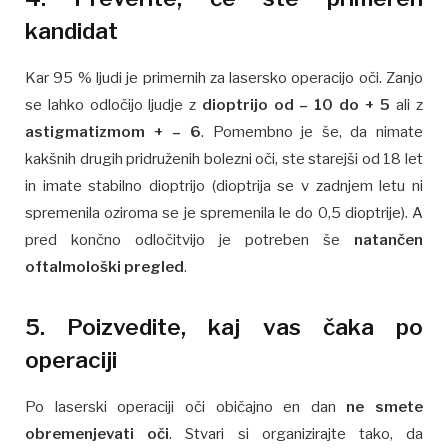
kandidat
Kar 95 % ljudi je primernih za lasersko operacijo oči. Zanjo
se lahko odločijo ljudje z
dioptrijo od – 10 do + 5
ali z
astigmatizmom + – 6
. Pomembno je še, da nimate
kakšnih drugih pridruženih bolezni oči, ste starejši od 18 let
in imate stabilno dioptrijo (dioptrija se v zadnjem letu ni
spremenila oziroma se je spremenila le do 0,5 dioptrije). A
pred končno odločitvijo je potreben še
natančen
oftalmološki pregled
.
5. Poizvedite, kaj vas čaka po
operaciji
Po laserski operaciji oči običajno en dan
ne smete
obremenjevati oči
. Stvari si organizirajte tako, da