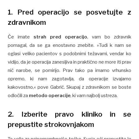
1. Pred operacijo se posvetujte z
zdravnikom
Če imate
strah pred operacijo
, vam bo zdravnik
pomagal, da se ga enostavno znebite. »Tudi k nam se
oglasi veliko pacientov s podobnimi težavami, vendar ko
vidijo, da je operacija zanesljiva in praktično ne more iti prav
nič narobe, se pomirijo. Prav tako pa imamo vrhunsko
opremo, ki nam zagotavlja, da operacije izvajamo
kakovostno,« pove Gabrić. Skupaj z zdravnikom se boste
odločili za
metodo operacije
, ki vam najbolj ustreza.
2. Izberite pravo kliniko in se
prepustite strokovnjakom
To velja za najpomembnejšo točko. Svoje oči prepustite le