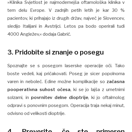
»Klinika Svjetlost je najmodernejša oftamološka klinika v
tem delu Evrope. V zadnjih petih letih je kar 30 %
pacientov, ki prihajajo iz drugih držav, največ je Slovencev,
sledijo Italijani in Avstrijci. Letos pa bodo operirali tudi
4000 Angležev,« dodaja Gabrić.
3. Pridobite si znanje o posegu
Spoznajte se s posegom laserske operacije oči. Tako
boste vedeli, kaj pričakovati. Poseg je sicer popolnoma
varen in neboleč. Edine možne komplikacije so
začasna
pooperativna suhost očesa
, ki se jo lajša z umetnimi
solzami, in
povrnitev delne dioptrije
, ki jo oftalmolog
odpravi s ponovnim posegom. Operacija traja nekaj minut,
odvisno od velikosti dioptrije.
4. Preverite, če ste primeren